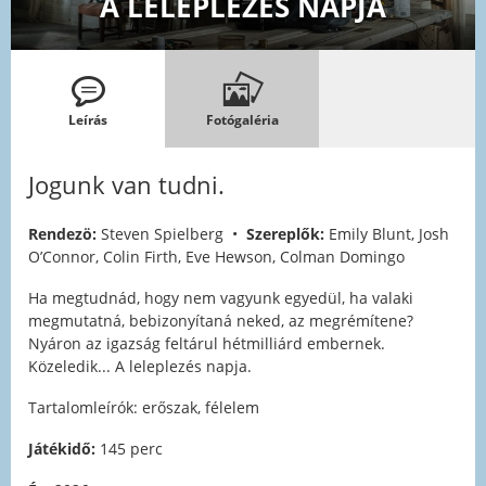
A LELEPLEZÉS NAPJA
Leírás
Fotógaléria
Jogunk van tudni.
Rendezö:
Steven Spielberg •
Szereplők:
Emily Blunt, Josh
O’Connor, Colin Firth, Eve Hewson, Colman Domingo
Ha megtudnád, hogy nem vagyunk egyedül, ha valaki
megmutatná, bebizonyítaná neked, az megrémítene?
Nyáron az igazság feltárul hétmilliárd embernek.
Közeledik... A leleplezés napja.
Tartalomleírók: erőszak, félelem
Játékidő:
145 perc