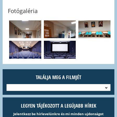
Fotógaléria
TALÁLJA MEG A FILMJÉT
---
LEGYEN TÁJÉKOZOTT A LEGÚJABB HÍREK
Jelentkezz be hírlevelünkre és mi minden ujdonságot