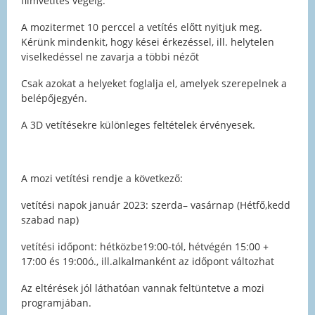
filmvetítés végéig.
A mozitermet 10 perccel a vetítés előtt nyitjuk meg.
Kérünk mindenkit, hogy kései érkezéssel, ill. helytelen
viselkedéssel ne zavarja a többi nézőt
Csak azokat a helyeket foglalja el, amelyek szerepelnek a
belépőjegyén.
A 3D vetítésekre különleges feltételek érvényesek.
A mozi vetítési rendje a következő:
vetítési napok január 2023: szerda– vasárnap (Hétfő,kedd
szabad nap)
vetítési időpont: hétközbe19:00-tól, hétvégén 15:00 +
17:00 és 19:00ó., ill.alkalmanként az időpont változhat
Az eltérések jól láthatóan vannak feltüntetve a mozi
programjában.