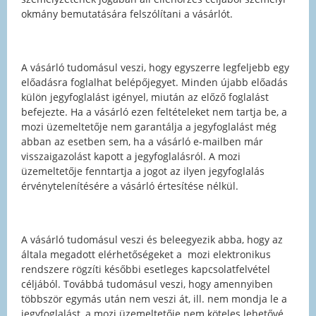
okmány bemutatására felszólítani a vásárlót.
A vásárló tudomásul veszi, hogy egyszerre legfeljebb egy
előadásra foglalhat belépőjegyet. Minden újabb előadás
külön jegyfoglalást igényel, miután az előző foglalást
befejezte. Ha a vásárló ezen feltételeket nem tartja be, a
mozi üzemeltetője nem garantálja a jegyfoglalást még
abban az esetben sem, ha a vásárló e-mailben már
visszaigazolást kapott a jegyfoglalásról. A mozi
üzemeltetője fenntartja a jogot az ilyen jegyfoglalás
érvénytelenítésére a vásárló értesítése nélkül.
A vásárló tudomásul veszi és beleegyezik abba, hogy az
általa megadott elérhetőségeket a mozi elektronikus
rendszere rögzíti későbbi esetleges kapcsolatfelvétel
céljából. Továbbá tudomásul veszi, hogy amennyiben
többször egymás után nem veszi át, ill. nem mondja le a
jegyfoglalást, a mozi üzemeltetője nem köteles lehetővé