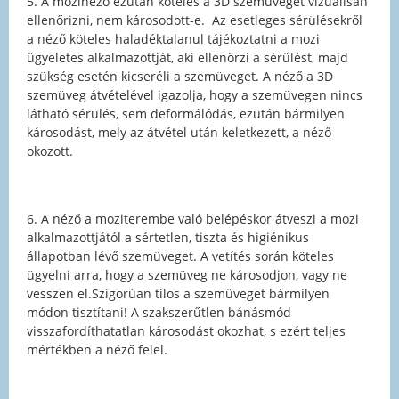
5. A mozinéző ezután köteles a 3D szemüveget vizuálisan
ellenőrizni, nem károsodott-e. Az esetleges sérülésekről
a néző köteles haladéktalanul tájékoztatni a mozi
ügyeletes alkalmazottját, aki ellenőrzi a sérülést, majd
szükség esetén kicseréli a szemüveget. A néző a 3D
szemüveg átvételével igazolja, hogy a szemüvegen nincs
látható sérülés, sem deformálódás, ezután bármilyen
károsodást, mely az átvétel után keletkezett, a néző
okozott.
6. A néző a moziterembe való belépéskor átveszi a mozi
alkalmazottjától a sértetlen, tiszta és higiénikus
állapotban lévő szemüveget. A vetítés során köteles
ügyelni arra, hogy a szemüveg ne károsodjon, vagy ne
vesszen el.Szigorúan tilos a szemüveget bármilyen
módon tisztítani! A szakszerűtlen bánásmód
visszafordíthatatlan károsodást okozhat, s ezért teljes
mértékben a néző felel.