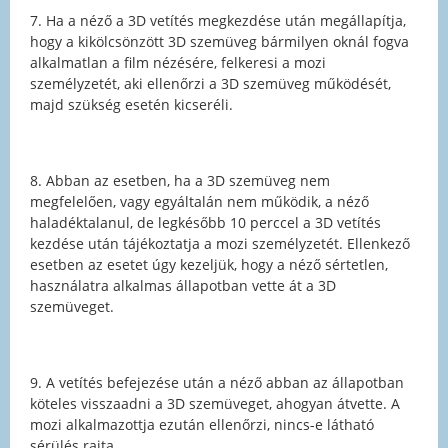
7. Ha a néző a 3D vetítés megkezdése után megállapítja,
hogy a kikölcsönzött 3D szemüveg bármilyen oknál fogva
alkalmatlan a film nézésére, felkeresi a mozi
személyzetét, aki ellenőrzi a 3D szemüveg működését,
majd szükség esetén kicseréli.
8. Abban az esetben, ha a 3D szemüveg nem
megfelelően, vagy egyáltalán nem működik, a néző
haladéktalanul, de legkésőbb 10 perccel a 3D vetítés
kezdése után tájékoztatja a mozi személyzetét. Ellenkező
esetben az esetet úgy kezeljük, hogy a néző sértetlen,
használatra alkalmas állapotban vette át a 3D
szemüveget.
9. A vetítés befejezése után a néző abban az állapotban
köteles visszaadni a 3D szemüveget, ahogyan átvette. A
mozi alkalmazottja ezután ellenőrzi, nincs-e látható
sérülés rajta.