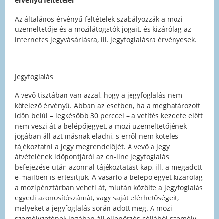
érvényű feltételei
Az általános érvényű feltételek szabályozzák a mozi
üzemeltetője és a mozilátogatók jogait, és kizárólag az
internetes jegyvásárlásra, ill. jegyfoglalásra érvényesek.
Jegyfoglalás
A vevő tisztában van azzal, hogy a jegyfoglalás nem
kötelező érvényű. Abban az esetben, ha a meghatározott
időn belül – legkésőbb 30 perccel – a vetítés kezdete előtt
nem veszi át a belépőjegyet, a mozi üzemeltetőjének
jogában áll azt másnak eladni, s erről nem köteles
tájékoztatni a jegy megrendelőjét. A vevő a jegy
átvételének időpontjáról az on-line jegyfoglalás
befejezése után azonnal tájékoztatást kap, ill. a megadott
e-mailben is értesítjük. A vásárló a belépőjegyet kizárólag
a mozipénztárban veheti át, miután közölte a jegyfoglalás
egyedi azonosítószámát, vagy saját elérhetőségeit,
melyeket a jegyfoglalás során adott meg. A mozi
személyzetének jogában áll ellenőrzés céljából személyi