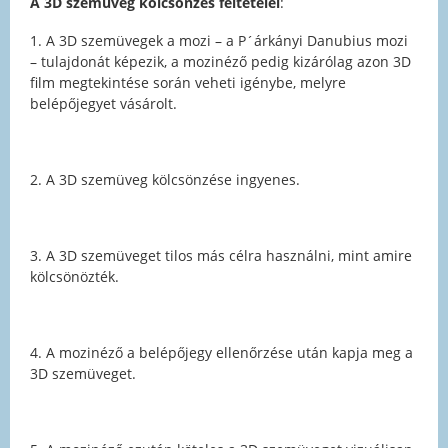
A 3D szemüveg kölcsönzés feltételei
:
1. A 3D szemüvegek a mozi – a P´árkányi Danubius mozi
– tulajdonát képezik, a mozinéző pedig kizárólag azon 3D
film megtekintése során veheti igénybe, melyre
belépőjegyet vásárolt.
2. A 3D szemüveg kölcsönzése ingyenes.
3. A 3D szemüveget tilos más célra használni, mint amire
kölcsönözték.
4. A mozinéző a belépőjegy ellenőrzése után kapja meg a
3D szemüveget.