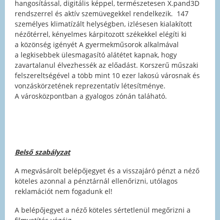
hangosítással, digitális képpel, természetesen X.pand3D
rendszerrel és aktív szemüvegekkel rendelkezik. 147
személyes klimatízált helységben, izlésesen kialakított
nézőtérrel, kényelmes kárpitozott székekkel elégíti ki
a közönség igényét A gyermekműsorok alkalmával
a legkisebbek ülesmagasító alátétet kapnak, hogy
zavartalanul élvezhessék az előadást. Korszerű műszaki
felszereltségével a több mint 10 ezer lakosú városnak és
vonzáskörzetének reprezentatív létesítménye.
A városközpontban a gyalogos zónán taláható.
Belső szabályzat
A megvásárolt belépőjegyet és a visszajáró pénzt a néző
köteles azonnal a pénztárnál ellenőrizni, utólagos
reklamációt nem fogadunk el!
A belépőjegyet a néző köteles sértetlenül megőrizni a