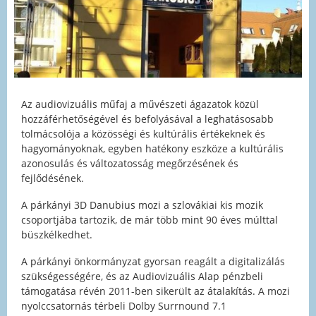
Az audiovizuális műfaj a művészeti ágazatok közül
hozzáférhetőségével és befolyásával a leghatásosabb
tolmácsolója a közösségi és kultúrális értékeknek és
hagyományoknak, egyben hatékony eszköze a kultúrális
azonosulás és változatosság megőrzésének és
fejlődésének.
A párkányi 3D Danubius mozi a szlovákiai kis mozik
csoportjába tartozik, de már több mint 90 éves múlttal
büszkélkedhet.
A párkányi önkormányzat gyorsan reagált a digitalizálás
szükségességére, és az Audiovizuális Alap pénzbeli
támogatása révén 2011-ben sikerült az átalakítás. A mozi
nyolccsatornás térbeli Dolby Surrnound 7.1