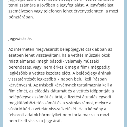
tenni számára a jövőben a jegyfoglalást. A jegyfoglalást
személyesen vagy telefonon lehet érvényteleníteni a mozi
pénztárában.
Jegyvásárlás
Az interneten megvásárolt belépőjegyet csak abban az
esetben lehet visszaváltani, ha a vetítés műszaki okok
miatt elmarad (meghibásodik valamely műszaki
berendezés, vagy nem érkezik meg a film), mégpedig
legkésőbb a vetítés kezdete előtt. A belépőjegy árának
visszatérítését legkésőbb 7 napon belül kell írásban
kérvényezni. Az írásbeli kérvénynek tartalmaznia kell a
film címét, az előadás dátumát és a vetítés időpontját, a
belépőjegyek számát és árát, a fizetési átutalás egyedi
megkülönböztető számát és a számlaszámot, melyre a
vásárló kéri a vételár visszafizetését. Ha a kérvény a
felsorolt adatok bármelyikét nem tartalmazza, a mozi
nem fizeti vissza a jegy árát.