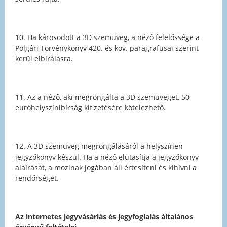
10. Ha károsodott a 3D szemüveg, a néző felelőssége a
Polgári Törvénykönyv 420. és köv. paragrafusai szerint
kerül elbírálásra.
11. Az a néző, aki megrongálta a 3D szemüveget, 50
euróhelyszínibírság kifizetésére kötelezhető.
12. A 3D szemüveg megrongálásáról a helyszínen
jegyzőkönyv készül. Ha a néző elutasítja a jegyzőkönyv
aláírását, a mozinak jogában áll értesíteni és kihívni a
rendőrséget.
Az internetes jegyvásárlás és jegyfoglalás általános