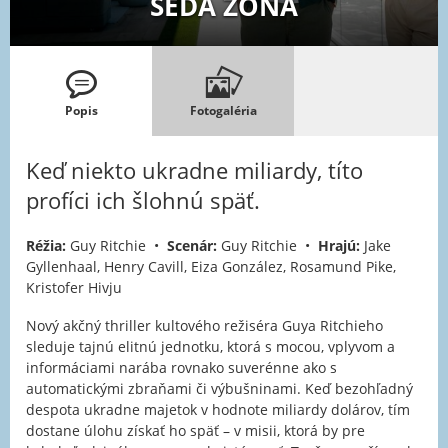
ŠEDÁ ZÓNA
Popis
Fotogaléria
Keď niekto ukradne miliardy, títo
profíci ich šlohnú späť.
Réžia:
Guy Ritchie •
Scenár:
Guy Ritchie •
Hrajú:
Jake
Gyllenhaal, Henry Cavill, Eiza González, Rosamund Pike,
Kristofer Hivju
Nový akčný thriller kultového režiséra Guya Ritchieho
sleduje tajnú elitnú jednotku, ktorá s mocou, vplyvom a
informáciami narába rovnako suverénne ako s
automatickými zbraňami či výbušninami. Keď bezohľadný
despota ukradne majetok v hodnote miliardy dolárov, tím
dostane úlohu získať ho späť – v misii, ktorá by pre