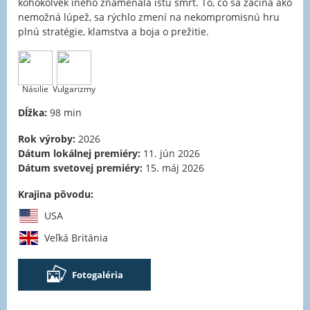
kohokoľvek iného znamenala istú smrť. To, čo sa začína ako
nemožná lúpež, sa rýchlo zmení na nekompromisnú hru
plnú stratégie, klamstva a boja o prežitie.
Násilie
Vulgarizmy
Dĺžka:
98 min
Rok výroby:
2026
Dátum lokálnej premiéry:
11. jún 2026
Dátum svetovej premiéry:
15. máj 2026
Krajina pôvodu:
USA
Veľká Británia
Fotogaléria