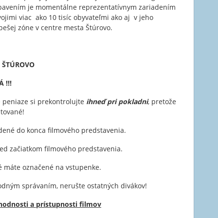
avením je momentálne reprezentatívnym zariadením
jimi viac ako 10 tisíc obyvateľmi ako aj v jeho
pešej zóne v centre mesta Štúrovo.
us ŠTÚROVO
!!!
 peniaze si prekontrolujte
ihneď pri pokladni
, pretože
ptované!
dené do konca filmového predstavenia.
ed začiatkom filmového predstavenia.
oré máte označené na vstupenke.
dným správaním, nerušte ostatných divákov!
odnosti a prístupnosti filmov