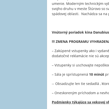
umenie. Moderným technickým vyb
svojho druhu v meste Štúrovo so svo
spádovej oblasti. Nachádza sa na 
Vnútorný poriadok kina Danubi
!!! ZMENA PROGRAMU VYHRADENÁ 
– Zakúpené vstupenky ako i vydané
dodatočné reklamácie nie sú akce
– Vstupenky si uschovajte nepoško
– Sála je sprístupnená
10 minút
pr
-- Obsadzujte len tie sedadlá , kt
– Oneskoreným príchodom a nevho
Podmienky týkajúce sa vekovej vh