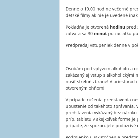
Denne o 19.00 hodine večerné pred
detské filmy ak nie je uvedené ina
Pokladňa je otvorená
hodinu
pred 
zatvára sa 30
minút
po začiatku po
Predpredaj vstupeniek denne v pok
Osobám pod vplyvom alkoholu a om
zakázaný aj vstup s alkoholickými
nosiť strelné zbrane! V priestoroch
otvoreným ohňom!
V prípade rušenia predstavenia n
upustenie od takéhoto správania.
predstavenia vykázaný bez nároku 
príp. tabletu v akejkoľvek forme j
prípade, že spozorujete podozrivé 
Podmienkou uskutočnenia predstave