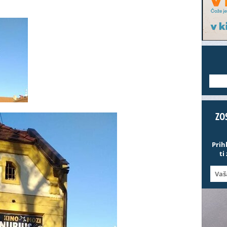
---
ZO
Prih
ti