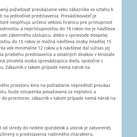
nený požadovať preukázanie veku zákazníka vo vzťahu k
na jednotlivé predstavenia. Prevádzkovateľ je
toré nesplňujú určenú vekovú hranicu pre prístupnosť
vhodnosťou a neprístupnosťou do 18 rokov nie je návšteva
som zákonného zástupcu, alebo v sprievode dospelej
osťou do 15 rokov je možná návšteva osoby mladšej 15
hla vek minimálne 12 rokov a k návšteve dal súhlas jej
ia priebehu predstavenia a ostatných divákov v kinosále
ná plnoletá osoba sprevádzajúca dieťa, spoločne s
lu. Zákazník v takom prípade nemá nárok na
eného priestoru kina na požiadanie nepredloží preukaz
mitu, bude vstupenka považovaná za neplatnú a
 do priestorov; zákazník v takom prípade nemá nárok na
3 od stredy do nedele (pondelok a utorok je zatvorené),
rozšírený o predstavenia rodinného charakteru.