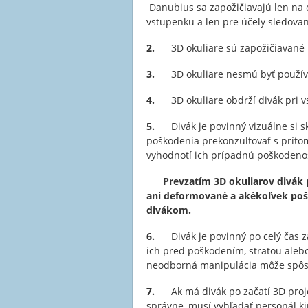
Danubius sa zapožičiavajú len na d
vstupenku a len pre účely sledovan
2.
3D okuliare sú zapožičiavané 
3.
3D okuliare nesmú byť používan
4.
3D okuliare obdrží divák pri vs
5.
Divák je povinný vizuálne si s
poškodenia prekonzultovať s príto
vyhodnotí ich prípadnú poškodenos
Prevzatím 3D okuliarov divák 
ani deformované a akékoľvek poš
divákom.
6.
Divák je povinný po celý čas z
ich pred poškodením, stratou alebo 
neodborná manipulácia môže spôsob
7.
Ak má divák po začatí 3D proj
správne, musí vyhľadať personál ki