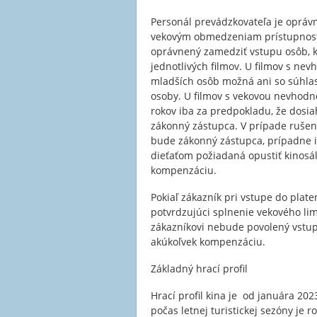
Personál prevádzkovateľa je opráv
vekovým obmedzeniam prístupnosti 
oprávnený zamedziť vstupu osôb, k
jednotlivých filmov. U filmov s ne
mladších osôb možná ani so súhla
osoby. U filmov s vekovou nevhodn
rokov iba za predpokladu, že dosia
zákonný zástupca. V prípade rušen
bude zákonný zástupca, prípadne i
dieťaťom požiadaná opustiť kinosá
kompenzáciu.
Pokiaľ zákazník pri vstupe do plat
potvrdzujúci splnenie vekového li
zákazníkovi nebude povolený vstup
akúkoľvek kompenzáciu.
Základný hrací profil
Hrací profil kina je od januára 202
počas letnej turistickej sezóny je 