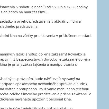
stavenia, v sobotu a nedeľu od 15.00h a 17.00 hodiny
k s ohľadom na minutáž filmu.
začiatkom prvého predstavenia v aktuálnom dni a
sledného predstavenia.
ladni kina na všetky predstavenia v príslušnom mesiaci.
amných látok je vstup do kina zakázaný! Rovnako je
 nápojmi. Z bezpečnostných dôvodov je zakázané do kina
 kina je prísny zákaz fajčenia a manipulovania s
evhodným správaním, bude návštevník vyzvaný na
 V prípade opakovaného nevhodného správania bude z
na vrátenie vstupného. Používanie mobilného telefónu
e počas celého filmového predstavenia prísne zakázané. V
chovanie neváhajte upozorniť personál kina.
nia je účasť minimálne 6 divákov s platnou