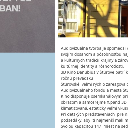
Audiovizuálna tvorba je spomedzi v
svojím dosahom a pôsobnosťou naj
a kultúrnych tradícií krajiny a zár
kultúrnej identity a rôznorodosti.
3D Kino Danubius v Štúrove patrí 
ročnú prevádzku
Štúrovské veľmi rýchlo zareagoval
Audiovizuálneho fondu a mesta Štúr
Kino disponuje osemkanálovým pri
obrazom a samozrejme X.pand 3D s
klimatizovaná, esteticky veľmi vk
Pri detských predstaveniach pre n
podsedáky, aby tí najmenší mali m
Svojou kapacitou 147 miest na sed