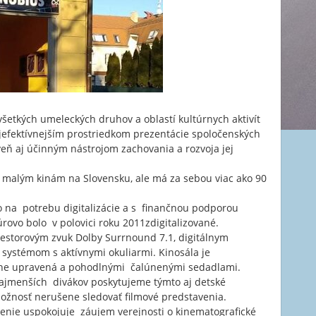
šetkých umeleckých druhov a oblastí kultúrnych aktivít
efektívnejším prostriedkom prezentácie spoločenských
oveň aj účinným nástrojom zachovania a rozvoja jej
k malým kinám na Slovensku, ale má za sebou viac ako 90
o na potrebu digitalizácie a s finančnou podporou
ovo bolo v polovici roku 2011zdigitalizované.
estorovým zvuk Dolby Surrnound 7.1, digitálnym
ystémom s aktívnymi okuliarmi. Kinosála je
usne upravená a pohodlnými čalúnenými sedadlami.
ajmenších divákov poskytujeme týmto aj detské
ožnosť nerušene sledovať filmové predstavenia.
enie uspokojuje záujem verejnosti o kinematografické