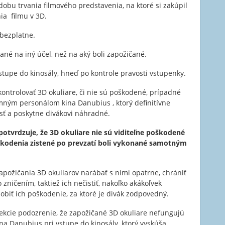
obu trvania filmového predstavenia, na ktoré si zakúpil
ia filmu v 3D.
bezplatne.
é na iný účel, než na aký boli zapožičané.
tupe do kinosály, hneď po kontrole pravosti vstupenky.
kontrolovať 3D okuliare, či nie sú poškodené, prípadné
mným personálom kina Danubius , ktorý definitívne
ť a poskytne divákovi náhradné.
potvrdzuje, že 3D okuliare nie sú viditeľne poškodené
kodenia zistené po prevzatí boli vykonané samotným
apožičania 3D okuliarov narábať s nimi opatrne, chrániť
zničením, taktiež ich nečistiť, nakoľko akákoľvek
iť ich poškodenie, za ktoré je divák zodpovedný.
ekcie podozrenie, že zapožičané 3D okuliare nefungujú
na Danubius pri vstupe do kinosály, ktorý vyskúša