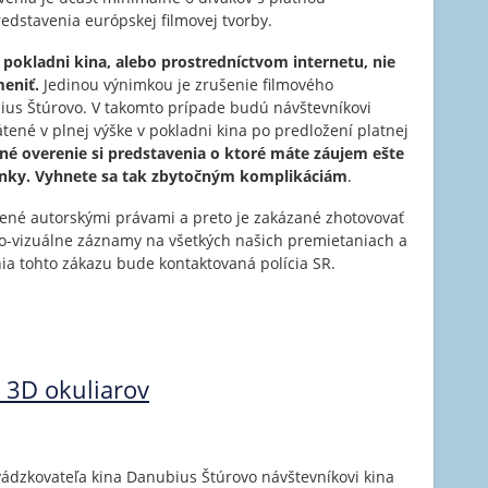
dstavenia európskej filmovej tvorby.
 pokladni kina, alebo prostredníctvom internetu, nie
meniť.
Jedinou výnimkou je zrušenie filmového
ius Štúrovo. V takomto prípade budú návštevníkovi
ené v plnej výške v pokladni kina po predložení platnej
né overenie si predstavenia o ktoré máte záujem ešte
ky. Vyhnete sa tak zbytočným komplikáciám
.
nené autorskými právami a preto je zakázané zhotovovať
dio-vizuálne záznamy na všetkých našich premietaniach a
ia tohto zákazu bude kontaktovaná polícia SR.
a 3D okuliarov
zkovateľa kina Danubius Štúrovo návštevníkovi kina