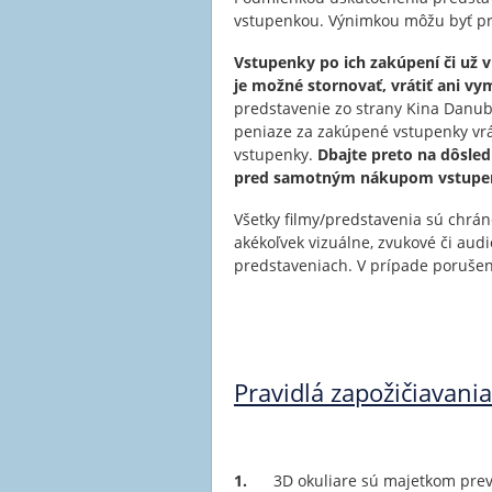
vstupenkou. Výnimkou môžu byť pre
Vstupenky po ich zakúpení či už v
je možné stornovať, vrátiť ani vy
predstavenie zo strany Kina Danub
peniaze za zakúpené vstupenky vrát
vstupenky.
Dbajte preto na dôsled
pred samotným nákupom vstupen
Všetky filmy/predstavenia sú chrá
akékoľvek vizuálne, zvukové či au
predstaveniach. V prípade porušen
Pravidlá zapožičiavani
1.
3D okuliare sú majetkom prevád