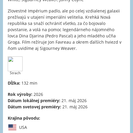
Zlovestné Impérium padlo, ale po celej vzdialenej galaxii
prežívajú v utajení imperiálni velitelia. Krehká Nová
republika sa snaží ochrániť všetko, za čo bojovalo
povstanie, a volá na pomoc legendárneho nájomného
lovca Dina Djarina (Pedro Pascal) a jeho mladého učňa
Groga. Film režíruje Jon Favreau a okrem ďalších hviezd v
ňom uvidíme aj Sigourney Weaver.
Strach
Dĺžka:
132 min
Rok výroby:
2026
Dátum lokálnej premiéry:
21. máj 2026
Dátum svetovej premiéry:
21. máj 2026
Krajina pôvodu:
USA