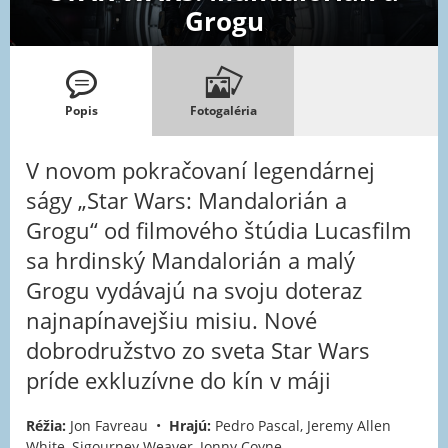
Grogu
Popis
Fotogaléria
V novom pokračovaní legendárnej
ságy „Star Wars: Mandalorián a
Grogu“ od filmového štúdia Lucasfilm
sa hrdinský Mandalorián a malý
Grogu vydávajú na svoju doteraz
najnapínavejšiu misiu. Nové
dobrodružstvo zo sveta Star Wars
príde exkluzívne do kín v máji
Réžia:
Jon Favreau •
Hrajú:
Pedro Pascal, Jeremy Allen
White, Sigourney Weaver, Jonny Coyne