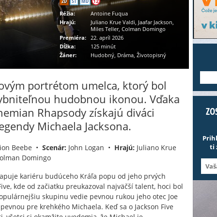
2D
ST
MD
12
Réžia:
Antoine Fuqua
Hrajú:
Juliano Krue Valdi, Jaafar Jackson,
Miles Teller, Colman Domingo
Premiéra:
22. apríl 2026
Dĺžka:
125 minút
Žáner:
Hudobný, Dráma, Životopisný
---
movým portrétom umelca, ktorý bol
bniteľnou hudobnou ikonou. Vďaka
hemian Rhapsody získajú diváci
ZO
legendy Michaela Jacksona.
Prih
ti
ion Beebe •
Scenár:
John Logan •
Hrajú:
Juliano Krue
, Colman Domingo
puje kariéru budúceho Kráľa popu od jeho prvých
ive, kde od začiatku preukazoval najväčší talent, hoci bol
opulárnejšiu skupinu vedie pevnou rukou jeho otec Joe
 pevnou pre krehkého Michaela. Keď sa o Jackson Five
 všetci si okamžite uvedomia, že Michael je