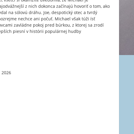
jodvážnejší z nich dokonca začínajú hovoriť o tom, ako
ydal na sólovú dráhu. Joe, despotický otec a tvrdý
ozrejme nechce ani počuť. Michael však túži ísť
ovcami zavládne pokoj pred búrkou, z ktorej sa zrodí
pších piesní v histórii populárnej hudby
l 2026