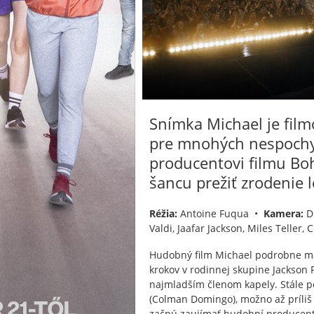
Snímka Michael je fil
pre mnohých nespochy
producentovi filmu Bo
šancu prežiť zrodenie 
Réžia:
Antoine Fuqua •
Kamera:
D
Valdi, Jaafar Jackson, Miles Teller
Hudobný film Michael podrobne ma
krokov v rodinnej skupine Jackson F
najmladším členom kapely. Stále p
(Colman Domingo), možno až príliš
začnú zaujímať hudobní producenti,