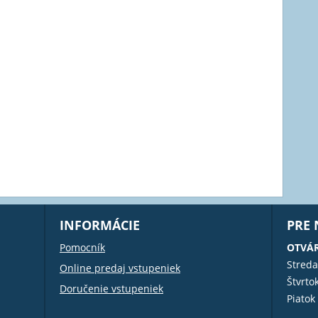
INFORMÁCIE
PRE
Pomocník
OTVÁR
Streda
Online predaj vstupeniek
Štvrto
Doručenie vstupeniek
Piatok