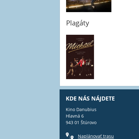
Plagáty
KDE NÁS NÁJDETE
Kino Danubius
Hlavná 6
943 01 Štúrovo
Naplánovať trasu