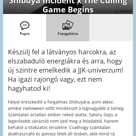
Shibuya Incident x The Culling
Game Begins
Popis
Fotogaléria
Készülj fel a látványos harcokra, az
elszabaduló energiákra és arra, hogy
új szintre emelkedik a JJK-univerzum!
Ha igazi rajongó vagy, ezt nem
hagyhatod ki!
Fátyol ereszkedik a forgalmas Shibuyára, pont akkor,
amikor Halloween előtt mindenütt a legnagyobb a tömeg.
Számtalan ártatlan ember reked alatta. Satoru Gojo, a
legerősebb varázsló nem ijed meg a feladattól, hanem
behatol a titokzatos területre. Csakhogy számtalan
átokhasználó és gonosz lélek áll lesben, akik mind rá