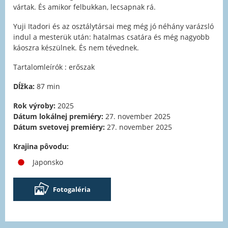
vártak. És amikor felbukkan, lecsapnak rá.
Yuji Itadori és az osztálytársai meg még jó néhány varázsló
indul a mesterük után: hatalmas csatára és még nagyobb
káoszra készülnek. És nem tévednek.
Tartalomleírók : erőszak
Dĺžka:
87 min
Rok výroby:
2025
Dátum lokálnej premiéry:
27. november 2025
Dátum svetovej premiéry:
27. november 2025
Krajina pôvodu:
Japonsko
Fotogaléria