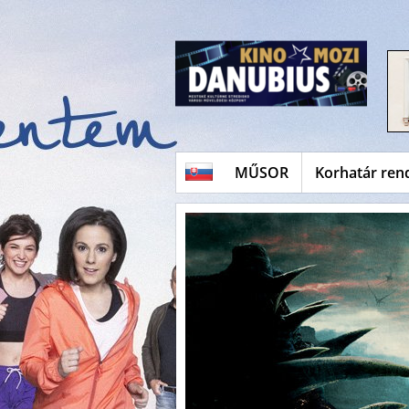
MŰSOR
Korhatár ren