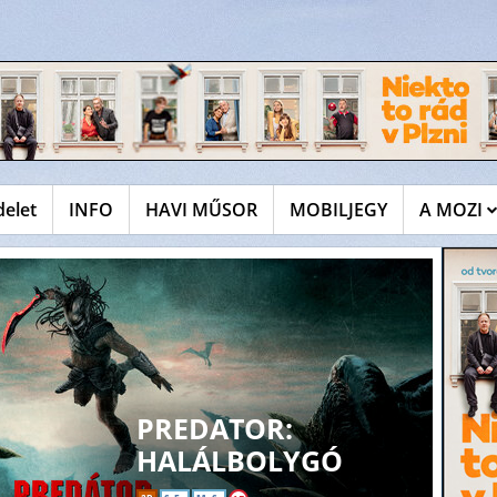
delet
INFO
HAVI MŰSOR
MOBILJEGY
A MOZI
PREDATOR:
HALÁLBOLYGÓ