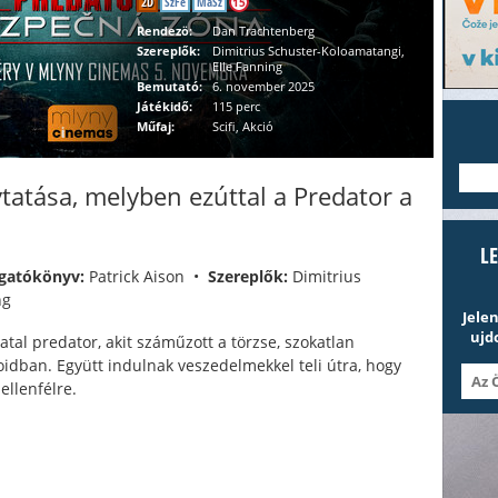
2D
SzFe
MaSz
15
Rendezö:
Dan Trachtenberg
Szereplők:
Dimitrius Schuster-Koloamatangi,
Elle Fanning
Bemutató:
6. november 2025
Játékidő:
115 perc
Műfaj:
Scifi, Akció
---
ytatása, melyben ezúttal a Predator a
L
gatókönyv:
Patrick Aison •
Szereplők:
Dimitrius
ng
Jele
ujd
atal predator, akit száműzott a törzse, szokatlan
oidban. Együtt indulnak veszedelmekkel teli útra, hogy
ellenfélre.