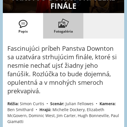
FINÁLE
Popis
Fotogaléria
Fascinujúci príbeh Panstva Downton
sa uzatvára strhujúcim finále, ktoré si
nesmie nechať ujsť žiadny jeho
fanúšik. Rozlúčka to bude dojemná,
opulentná a v mnohých smeroch
prekvapivá.
Réžia:
Simon Curtis •
Scenár:
Julian Fellowes •
Kamera:
Ben Smithard •
Hrajú:
Michelle Dockery, Elizabeth
McGovern, Dominic West, Jim Carter, Hugh Bonneville, Paul
Giamatti