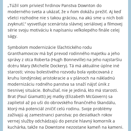
„Túžil som priviesť hrdinov Panstva Downton do
moderného sveta a ukázať, že v ňom dokážu prežiť. Aj keď
všetci rozhodne nie s takou gráciou, na akú sme u nich boli
zvyknutí,“ vysvetľuje scenárista slávnej seriálovej a filmovej
série svoju motiváciu k napísaniu veľkolepého finále celej
ságy.
Symbolom modernizácie šľachtického rodu
Granthamovcov má byť prevod rodinného majetku a jeho
správy z otca Roberta (Hugh Bonneville) na jeho najstaršiu
dcéru Mary (Michelle Dockery). Tá má aktuálne úplne iné
starosti; vinou bolestivého rozvodu bola vyobcovaná z
kruhu londýnskej aristokracie a v plánoch na nákladnú
modernizáciu rodného panstva sa snaží nájsť únik z
tiesnivej situácie. Bohužiaľ, nie je jediná, kto má starosti.
Brat (Paul Giamatti) jej matky (Elizabeth McGovern) sa
zaplietol až po uši do obrovského finančného škandálu,
ktorý má potenciál zničiť celú rodinu. Svoje problémy
zažívajú aj zamestnanci panstva; po desiatkach rokov
vernej služby odchádzajú do penzie hlavný komorník a
kuchárka, takže na Downtone nezostane kameň na kameni.